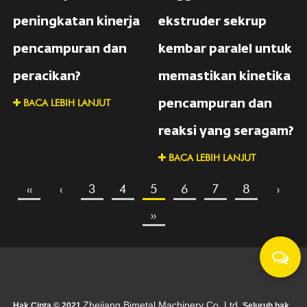
peningkatan kinerja
ekstruder sekrup
pencampuran dan
kembar paralel untuk
peracikan?
memastikan kinetika
BACA LEBIH LANJUT
pencampuran dan
reaksi yang seragam?
BACA LEBIH LANJUT
‹‹
‹
3
4
5
6
7
8
›
››
Zhejiang Bimetal Machinery Co, Ltd.
Hak Cipta © 2021
Seluruh hak