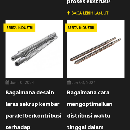
proses ekstrusi?
BACA LEBIH LANJUT
BERITA INDUSTRI
BERITA INDUSTRI
Jun 10, 2024
Jun 03, 2024
Bagaimana desain
Bagaimana cara
laras sekrup kembar
mengoptimalkan
paralel berkontribusi
distribusi waktu
terhadap
tinggal dalam