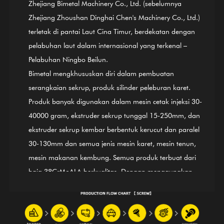
Zhejiang Bimetal Machinery Co., Ltd. (sebelumnya
Zhejiang Zhoushan Dinghai Chen's Machinery Co., Ltd.)
terletak di pantai Laut Cina Timur, berdekatan dengan
pelabuhan laut dalam internasional yang terkenal –
Pelabuhan Ningbo Beilun.
Bimetal mengkhususkan diri dalam pembuatan
serangkaian sekrup, produk silinder peleburan karet.
Produk banyak digunakan dalam mesin cetak injeksi 30-
40000 gram, ekstruder sekrup tunggal 15-250mm, dan
ekstruder sekrup kembar berbentuk kerucut dan paralel
30-130mm dan semua jenis mesin karet, mesin tenun,
mesin makanan kembung. Semua produk terbuat dari
baja 38CrMoALA berkualitas. Dengan menggunakan
proses pendinginan dan temper, pengerasan, nitridasi,
penggilingan, penyelesaian akhir, dan panduan Sistem
Pengendalian Mutu Internasional ISO9002, produk