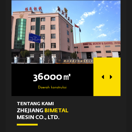
36000㎡
250
Daerah konstruksi
Daerah be
TENTANG KAMI
ZHEJIANG
BIMETAL
MESIN CO., LTD.