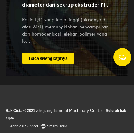
i
diameter dari sekrup ekstruder film
yang ditiup mempengaruhi
Rasio L/D yang lebih tinggi (biasanya di
atas 24:1) memungkinkan pencampuran
pemrosesan material dan sifat film?
dan homogenisasi lelehan polimer yang
le...
Baca selengkapnya
Zhejiang Bimetal Machinery Co, Ltd.
Hak Cipta © 2021
Seluruh hak
cipta.
Technical Support ：
Smart Cloud