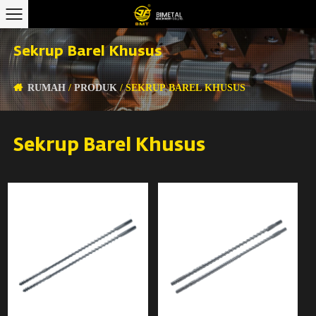
Sekrup Barel Khusus
RUMAH
/
PRODUK
/
SEKRUP BAREL KHUSUS
Sekrup Barel Khusus