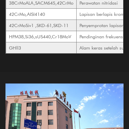
38CrMoALA,SACM645,42CrMo
Perawatan nitridasi
42CrMo,AISI4140
Lapisan berlapis krom k
42CrMoSiv1 ,SKD-61,SKD-11
Penyemprotan lapisan bi
HPM38,Si36,sUS440,Cr18MoV
Pendinginan frekuensi ti
GHll3
Alam keras setelah suhu