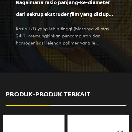
Bagaimana rasio panjang-ke-diameter
layanan desain untuk perusahaan besar dan kecil di dalam
negeri. Tidak peduli Anda adalah mitra kami atau pelanggan
dari sekrup ekstruder film yang ditiup
potensial, dengan produk dan layanan, kami dengan hangat
mempengaruhi pemrosesan material dan
Rasio L/D yang lebih tinggi (biasanya di atas
menyambut kunjungan dan pertanyaan Anda dengan layanan
24:1) memungkinkan pencampuran dan
kami yang sepenuh hati dan penuh perhatian.
sifat film?
homogenisasi lelehan polimer yang le...
PRODUK-PRODUK TERKAIT