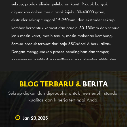
sekrup, produk silinder peleburan karet. Produk banyak
digunakan dalam mesin cetak injeksi 30-40000 gram,
ekstruder sekrup tunggal 15-250mm, dan ekstruder sekrup
kembar berbentuk kerucut dan paralel 30-130mm dan semua
jenis mesin karet, mesin tenun, mesin makanan kembung.
Semua produk terbuat dari baja 38CrMoALA berkualitas.
Dengan menggunakan proses pendinginan dan temper,
pengerasan, nitridasi, penggilingan, penyelesaian akhir, dan
panduan Sistem Pengendalian Mutu Internasional ISO9002,
produk sejalan dengan standar internasional. Silinder sekrup
paduan berbahan dasar nikel (baja 3# terbaru) GⅡ 113 juga
BLOG TERBARU &
BERITA
merupakan salah satu produk pertama kami; ini berlaku untuk
Sekrup diukur dan diproduksi untuk memenuhi standar
pengelasan paduan bimetal (PTA). Selain menyediakan
kualitas dan kinerja tertinggi Anda.
peralatan keseimbangan untuk perusahaan mesin lengkap di
luar negeri, kami juga merupakan Pemasok terkemuka yang
Jan 23,2025
melakukan layanan OEM, bantuan survei dan pemetaan, serta