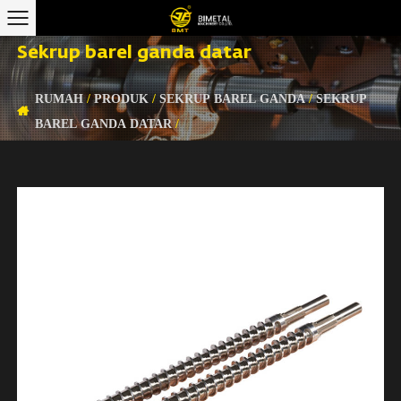
Sekrup barel ganda datar
RUMAH
/
PRODUK
/
SEKRUP BAREL GANDA
/
SEKRUP
BAREL GANDA DATAR
/