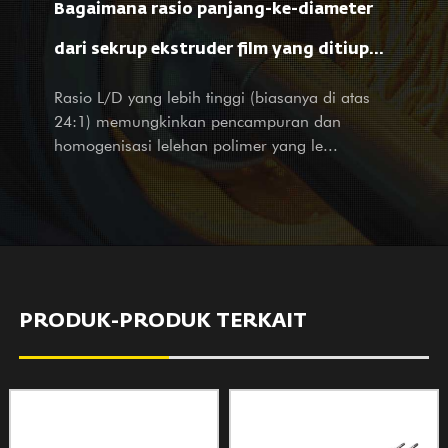
Bagaimana rasio panjang-ke-diameter
layanan desain untuk perusahaan besar dan kecil di dalam
negeri. Tidak peduli Anda adalah mitra kami atau pelanggan
dari sekrup ekstruder film yang ditiup
potensial, dengan produk dan layanan, kami dengan hangat
mempengaruhi pemrosesan material dan
Rasio L/D yang lebih tinggi (biasanya di atas
menyambut kunjungan dan pertanyaan Anda dengan layanan
24:1) memungkinkan pencampuran dan
kami yang sepenuh hati dan penuh perhatian.
sifat film?
homogenisasi lelehan polimer yang le...
PRODUK-PRODUK TERKAIT