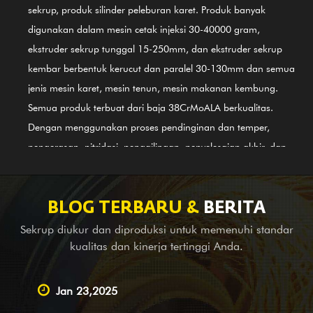
sekrup, produk silinder peleburan karet. Produk banyak
digunakan dalam mesin cetak injeksi 30-40000 gram,
ekstruder sekrup tunggal 15-250mm, dan ekstruder sekrup
kembar berbentuk kerucut dan paralel 30-130mm dan semua
jenis mesin karet, mesin tenun, mesin makanan kembung.
Semua produk terbuat dari baja 38CrMoALA berkualitas.
Dengan menggunakan proses pendinginan dan temper,
pengerasan, nitridasi, penggilingan, penyelesaian akhir, dan
panduan Sistem Pengendalian Mutu Internasional ISO9002,
produk sejalan dengan standar internasional. Silinder sekrup
paduan berbahan dasar nikel (baja 3# terbaru) GⅡ 113 juga
BLOG TERBARU &
BERITA
merupakan salah satu produk pertama kami; ini berlaku untuk
Sekrup diukur dan diproduksi untuk memenuhi standar
pengelasan paduan bimetal (PTA). Selain menyediakan
kualitas dan kinerja tertinggi Anda.
peralatan keseimbangan untuk perusahaan mesin lengkap di
luar negeri, kami juga merupakan Pemasok terkemuka yang
Jan 23,2025
melakukan layanan OEM, bantuan survei dan pemetaan, serta