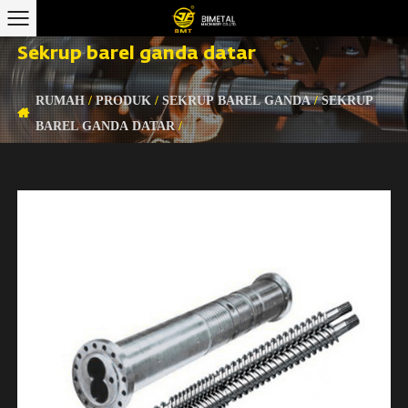
Sekrup barel ganda datar
RUMAH
/
PRODUK
/
SEKRUP BAREL GANDA
/
SEKRUP
BAREL GANDA DATAR
/