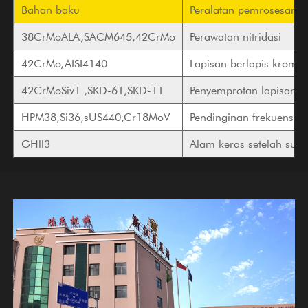
Bahan baku
Peralatan pemrosesan p
38CrMoALA,SACM645,42CrMo
Perawatan nitridasi
42CrMo,AISI4140
Lapisan berlapis krom k
42CrMoSiv1 ,SKD-61,SKD-11
Penyemprotan lapisan bi
HPM38,Si36,sUS440,Cr18MoV
Pendinginan frekuensi ti
GHll3
Alam keras setelah suhu