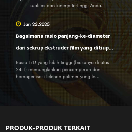
pengelasan paduan bimetal (PTA). Selain menyediakan
kualitas dan kinerja tertinggi Anda.
peralatan keseimbangan untuk perusahaan mesin lengkap di
luar negeri, kami juga merupakan Pemasok terkemuka yang
Jan 23,2025
melakukan layanan OEM, bantuan survei dan pemetaan, serta
Bagaimana rasio panjang-ke-diameter
layanan desain untuk perusahaan besar dan kecil di dalam
negeri. Tidak peduli Anda adalah mitra kami atau pelanggan
dari sekrup ekstruder film yang ditiup
potensial, dengan produk dan layanan, kami dengan hangat
mempengaruhi pemrosesan material dan
Rasio L/D yang lebih tinggi (biasanya di atas
menyambut kunjungan dan pertanyaan Anda dengan layanan
24:1) memungkinkan pencampuran dan
kami yang sepenuh hati dan penuh perhatian.
sifat film?
homogenisasi lelehan polimer yang le...
PRODUK-PRODUK TERKAIT