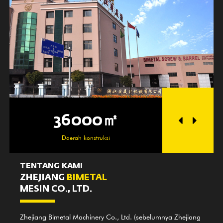
36000㎡
25
Daerah konstruksi
Daer
TENTANG KAMI
ZHEJIANG
BIMETAL
MESIN CO., LTD.
Zhejiang Bimetal Machinery Co., Ltd. (sebelumnya Zhejiang