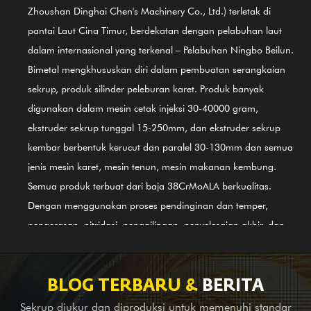
Zhoushan Dinghai Chen's Machinery Co., Ltd.) terletak di
pantai Laut Cina Timur, berdekatan dengan pelabuhan laut
dalam internasional yang terkenal – Pelabuhan Ningbo Beilun.
Bimetal mengkhususkan diri dalam pembuatan serangkaian
sekrup, produk silinder peleburan karet. Produk banyak
digunakan dalam mesin cetak injeksi 30-40000 gram,
ekstruder sekrup tunggal 15-250mm, dan ekstruder sekrup
kembar berbentuk kerucut dan paralel 30-130mm dan semua
jenis mesin karet, mesin tenun, mesin makanan kembung.
Semua produk terbuat dari baja 38CrMoALA berkualitas.
Dengan menggunakan proses pendinginan dan temper,
pengerasan, nitridasi, penggilingan, penyelesaian akhir, dan
panduan Sistem Pengendalian Mutu Internasional ISO9002,
produk sejalan dengan standar internasional. Silinder sekrup
paduan berbahan dasar nikel (baja 3# terbaru) GⅡ 113 juga
BLOG TERBARU &
BERITA
merupakan salah satu produk pertama kami; ini berlaku untuk
Sekrup diukur dan diproduksi untuk memenuhi standar