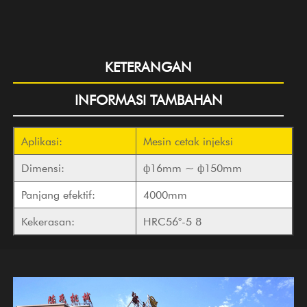
KETERANGAN
INFORMASI TAMBAHAN
Aplikasi:
Mesin cetak injeksi
Dimensi:
ф16mm ~ ф150mm
Panjang efektif:
4000mm
Kekerasan:
HRC56°-5 8