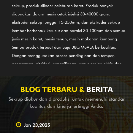
sekrup, produk silinder peleburan karet. Produk banyak
digunakan dalam mesin cetak injeksi 30-40000 gram,
ekstruder sekrup tunggal 15-250mm, dan ekstruder sekrup
kembar berbentuk kerucut dan paralel 30-130mm dan semua
jenis mesin karet, mesin tenun, mesin makanan kembung.
Semua produk terbuat dari baja 38CrMoALA berkualitas.
Dengan menggunakan proses pendinginan dan temper,
pengerasan, nitridasi, penggilingan, penyelesaian akhir, dan
panduan Sistem Pengendalian Mutu Internasional ISO9002,
produk sejalan dengan standar internasional. Silinder sekrup
paduan berbahan dasar nikel (baja 3# terbaru) GⅡ 113 juga
BLOG TERBARU &
BERITA
merupakan salah satu produk pertama kami; ini berlaku untuk
Sekrup diukur dan diproduksi untuk memenuhi standar
pengelasan paduan bimetal (PTA). Selain menyediakan
kualitas dan kinerja tertinggi Anda.
peralatan keseimbangan untuk perusahaan mesin lengkap di
luar negeri, kami juga merupakan Pemasok terkemuka yang
Jan 23,2025
melakukan layanan OEM, bantuan survei dan pemetaan, serta