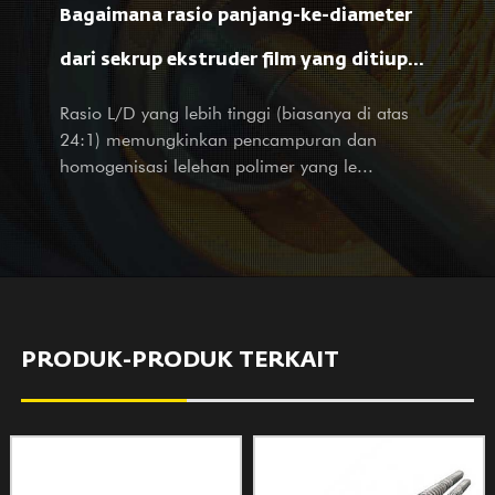
Bagaimana rasio panjang-ke-diameter
layanan desain untuk perusahaan besar dan kecil di dalam
negeri. Tidak peduli Anda adalah mitra kami atau pelanggan
dari sekrup ekstruder film yang ditiup
potensial, dengan produk dan layanan, kami dengan hangat
mempengaruhi pemrosesan material dan
Rasio L/D yang lebih tinggi (biasanya di atas
menyambut kunjungan dan pertanyaan Anda dengan layanan
24:1) memungkinkan pencampuran dan
kami yang sepenuh hati dan penuh perhatian.
sifat film?
homogenisasi lelehan polimer yang le...
PRODUK-PRODUK TERKAIT