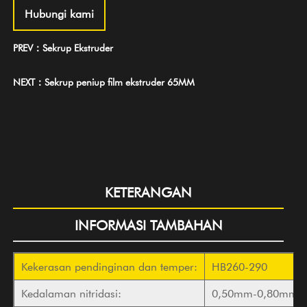
Hubungi kami
PREV：Sekrup Ekstruder
NEXT：Sekrup peniup film ekstruder 65MM
KETERANGAN
INFORMASI TAMBAHAN
Kekerasan pendinginan dan temper:
HB260-290
Kedalaman nitridasi:
0,50mm-0,80mm