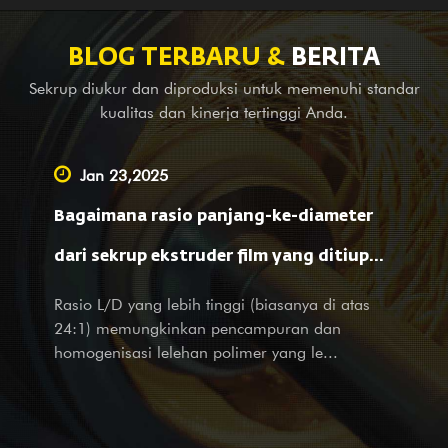
produk sejalan dengan standar internasional. Silinder sekrup
paduan berbahan dasar nikel (baja 3# terbaru) GⅡ 113 juga
BLOG TERBARU &
BERITA
merupakan salah satu produk pertama kami; ini berlaku untuk
Sekrup diukur dan diproduksi untuk memenuhi standar
pengelasan paduan bimetal (PTA). Selain menyediakan
kualitas dan kinerja tertinggi Anda.
peralatan keseimbangan untuk perusahaan mesin lengkap di
luar negeri, kami juga merupakan Pemasok terkemuka yang
Jan 23,2025
melakukan layanan OEM, bantuan survei dan pemetaan, serta
Bagaimana rasio panjang-ke-diameter
layanan desain untuk perusahaan besar dan kecil di dalam
negeri. Tidak peduli Anda adalah mitra kami atau pelanggan
dari sekrup ekstruder film yang ditiup
potensial, dengan produk dan layanan, kami dengan hangat
mempengaruhi pemrosesan material dan
Rasio L/D yang lebih tinggi (biasanya di atas
menyambut kunjungan dan pertanyaan Anda dengan layanan
24:1) memungkinkan pencampuran dan
kami yang sepenuh hati dan penuh perhatian.
sifat film?
homogenisasi lelehan polimer yang le...