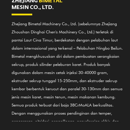
ZHEJIANG
BIMETAL
MESIN CO., LTD.
Zhejiang Bimetal Machinery Co., Ltd. (sebelumnya Zhejiang
Zhoushan Dinghai Chen's Machinery Co., Ltd.) terletak di
pantai Laut Cina Timur, berdekatan dengan pelabuhan laut
dalam internasional yang terkenal – Pelabuhan Ningbo Beilun.
Bimetal mengkhususkan diri dalam pembuatan serangkaian
sekrup, produk silinder peleburan karet. Produk banyak
digunakan dalam mesin cetak injeksi 30-40000 gram,
ekstruder sekrup tunggal 15-250mm, dan ekstruder sekrup
kembar berbentuk kerucut dan paralel 30-130mm dan semua
jenis mesin karet, mesin tenun, mesin makanan kembung.
Semua produk terbuat dari baja 38CrMoALA berkualitas.
Dengan menggunakan proses pendinginan dan temper,
pengerasan, nitridasi, penggilingan, penyelesaian akhir, dan
panduan Sistem Pengendalian Mutu Internasional ISO9002,